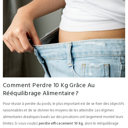
Comment Perdre 10 Kg Grâce Au
Rééquilibrage Alimentaire ?
V
Pour réussir à perdre du poids, le plus important est de se fixer des objectifs
L
is
raisonnables et de se donner les moyens de les atteindre. Les régimes
j
e
alimentaires drastiques basés sur des privations ont largement montré leurs
c
limites. Si vous voulez
perdre efficacement 10 kg
, alors le rééquilibrage
d