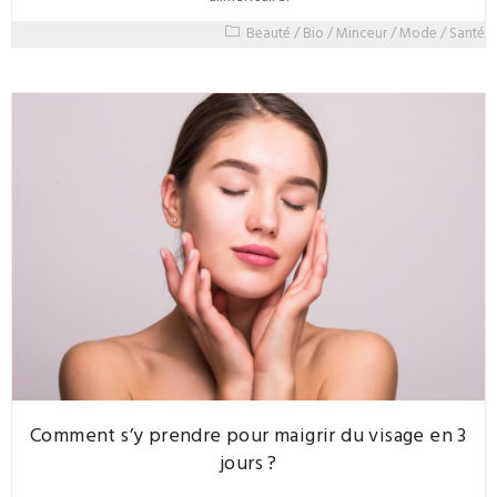
Beauté
/
Bio
/
Minceur
/
Mode
/
Santé
Comment s’y prendre pour maigrir du visage en 3
jours ?