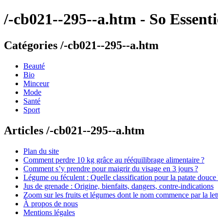
/-cb021--295--a.htm - So Essenti
Catégories /-cb021--295--a.htm
Beauté
Bio
Minceur
Mode
Santé
Sport
Articles /-cb021--295--a.htm
Plan du site
Comment perdre 10 kg grâce au rééquilibrage alimentaire ?
Comment s’y prendre pour maigrir du visage en 3 jours ?
Légume ou féculent : Quelle classification pour la patate douce 
Jus de grenade : Origine, bienfaits, dangers, contre-indications
Zoom sur les fruits et légumes dont le nom commence par la let
À propos de nous
Mentions légales