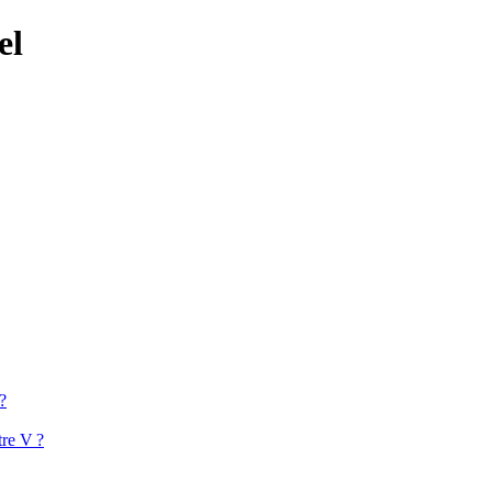
el
?
tre V ?